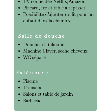
TV connectée Netflix/Amazon
Placard, fer et table à repasser
Possibilité d’ajouter un lit pour un
enfant dans la chambre
Salle de douche :
Douche à l’italienne
Machine à laver, sèche cheveux
WC séparé
Extérieur :
Piscine
Transats
Salons et table de jardin
Barbecue