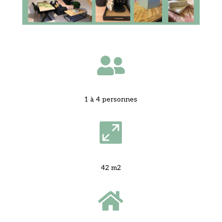

1 à 4 personnes

42 m2
