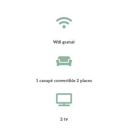

Wifi gratuit

1 canapé convertible 2 places

2 tv